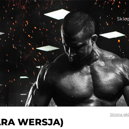
Skle
Strona gł
ARA WERSJA)