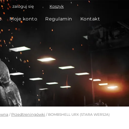
zaloguj się
Koszyk
p
Moje konto
Regulamin
Kontakt
ówna
Przedtreningówki
/
/ BOMBSHELL URX (STARA WERSJA)