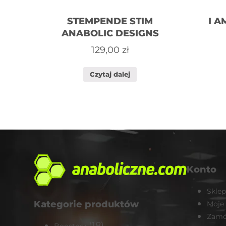
STEMPENDE STIM
I A
ANABOLIC DESIGNS
129,00
zł
Czytaj dalej
Konto
Sklep
Kategorie produktów
Moje
Zamó
(18)
Boostery