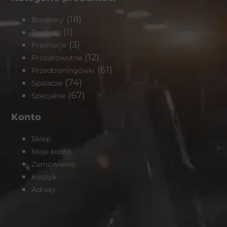
(18)
Boostery
(1)
Peptydy
(3)
Promocje
(12)
Prozdrowotne
(61)
Przedtreningówki
(74)
Spalacze
(67)
Specjalne
Konto
Sklep
Moje konto
Zamówienie
Koszyk
Adresy