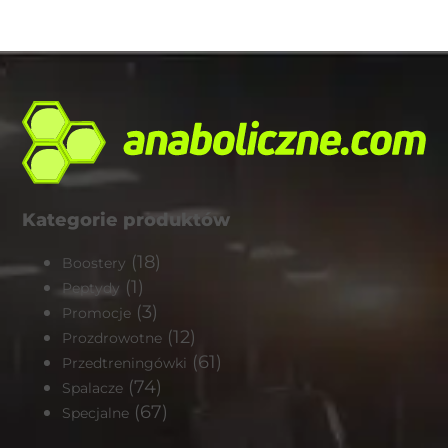
Kategorie produktów
(18)
Boostery
(1)
Peptydy
(3)
Promocje
(12)
Prozdrowotne
(61)
Przedtreningówki
(74)
Spalacze
(67)
Specjalne