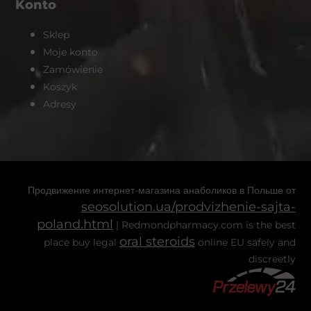
Konto
Sklep
Moje konto
Zamówienie
Koszyk
Adresy
Продвижение интернет-магазина анаболиков в Польше от
seosolution.ua/prodvizhenie-sajta-
poland.html
| Redmondpharmacy.com is the best
oral steroids
place buy legal
online EU safely and
discreetly