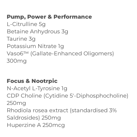
Pump, Power & Performance
L-Citrulline 5g
Betaine Anhydrous 3g
Taurine 3g
Potassium Nitrate 1g
Vaso6™ (Gallate-Enhanced Oligomers)
300mg
Focus & Nootrpic
N-Acetyl L-Tyrosine 1g
CDP Choline (Cytidine 5′-Diphosphocholine)
250mg
Rhodiola rosea extract (standardised 3%
Saldrosides) 250mg
Huperzine A 250mcg