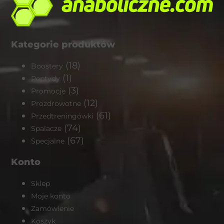
Kategorie produktów
(18)
Boostery
(1)
Peptydy
(3)
Promocje
(12)
Prozdrowotne
(61)
Przedtreningówki
(74)
Spalacze
(67)
Specjalne
Konto
Sklep
Moje konto
Zamówienie
Koszyk