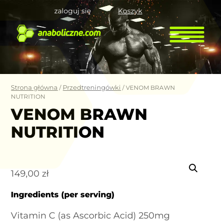
zaloguj się
Koszyk
Strona główna
Przedtreningówki
/
/ VENOM BRAWN
NUTRITION
VENOM BRAWN
NUTRITION
149,00
zł
Ingredients (per serving)
Vitamin C (as Ascorbic Acid) 250mg