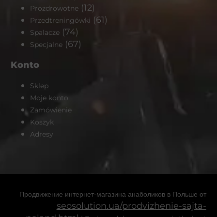
(12)
Prozdrowotne
(61)
Przedtreningówki
(74)
Spalacze
(67)
Specjalne
Konto
Sklep
Moje konto
Zamówienie
Koszyk
Adresy
Продвижение интернет-магазина анаболиков в Польше от
seosolution.ua/prodvizhenie-sajta-