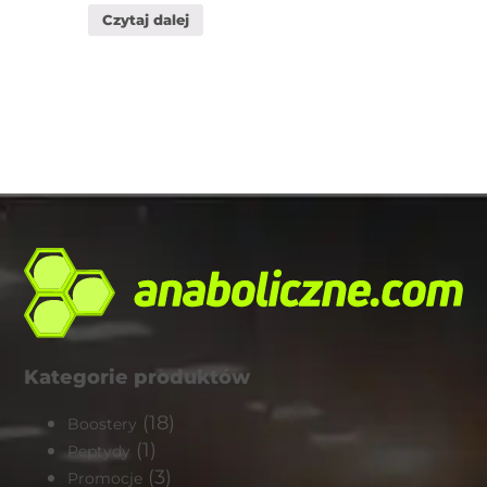
Czytaj dalej
Kategorie produktów
(18)
Boostery
(1)
Peptydy
(3)
Promocje