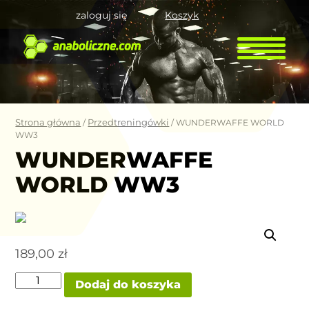
zaloguj się
Koszyk
Strona główna
Przedtreningówki
/
/ WUNDERWAFFE WORLD
WW3
WUNDERWAFFE
WORLD WW3
189,00
zł
ilość
Dodaj do koszyka
WUNDERWAFFE
WORLD