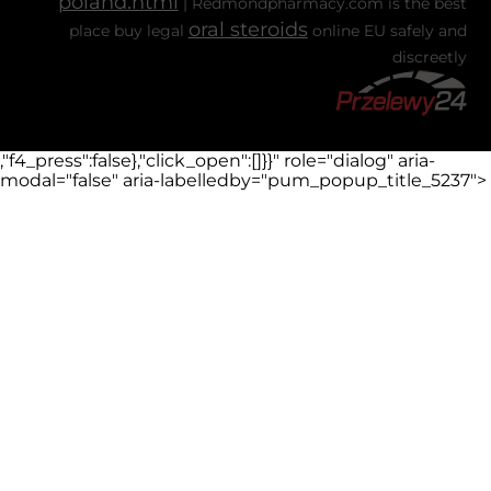
poland.html
| Redmondpharmacy.com is the best
oral steroids
place buy legal
online EU safely and
discreetly
,"f4_press":false},"click_open":[]}}" role="dialog" aria-
modal="false" aria-labelledby="pum_popup_title_5237">