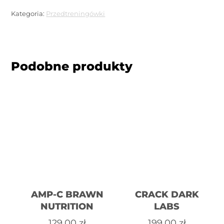
WW3
Kategoria:
Przedtreningówki
Podobne produkty
AMP-C BRAWN
CRACK DARK
NUTRITION
LABS
129,00
zł
199,00
zł